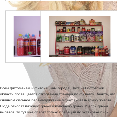
Всем фитоменам и фитоняшкам города Шахт из Ростовской
области посвящается откровение тренера по фитнесу. Знайте, что
слишком сильное перенапряжение может вызвать грыжу живота.
Сюда относят паховую грыжу и пупочную грыжу. И если грыжа
вылезла, то тут уже спасёт только операция по установке био-